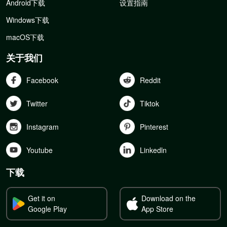
Android下载
设置指南
Windows下载
macOS下载
关于我们
Facebook
Reddit
Twitter
Tiktok
Instagram
Pinterest
Youtube
Linkedln
下载
Get it on
Download on the
Google Play
App Store