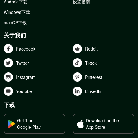
Android下载
设置指南
Windows下载
macOS下载
关于我们
Facebook
Reddit
Twitter
Tiktok
Instagram
Pinterest
Youtube
Linkedln
下载
Get it on
Download on the
Google Play
App Store