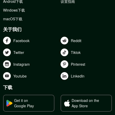
Android下载
设置指南
Windows下载
macOS下载
关于我们
Facebook
Reddit
Twitter
Tiktok
Instagram
Pinterest
Youtube
Linkedln
下载
Get it on
Download on the
Google Play
App Store