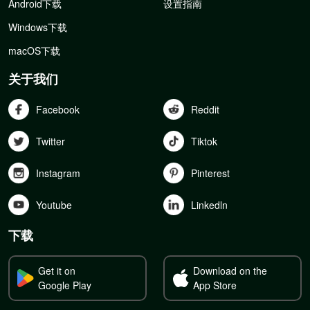
Android下载
设置指南
Windows下载
macOS下载
关于我们
Facebook
Reddit
Twitter
Tiktok
Instagram
Pinterest
Youtube
Linkedln
下载
Get it on
Download on the
Google Play
App Store