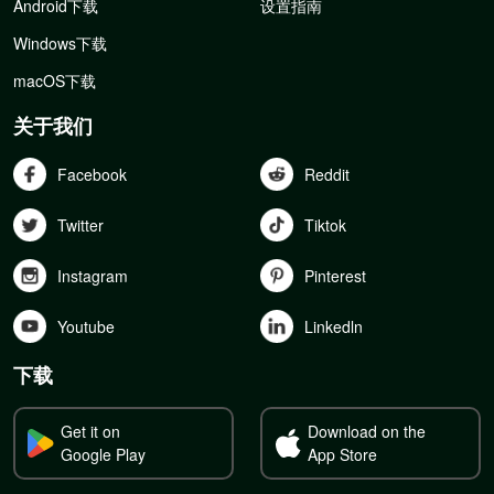
Android下载
设置指南
Windows下载
macOS下载
关于我们
Facebook
Reddit
Twitter
Tiktok
Instagram
Pinterest
Youtube
Linkedln
下载
Get it on
Download on the
Google Play
App Store