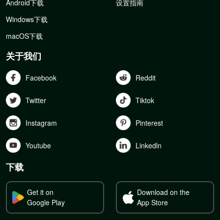
Android下载
设置指南
Windows下载
macOS下载
关于我们
Facebook
Reddit
Twitter
Tiktok
Instagram
Pinterest
Youtube
Linkedln
下载
Get it on
Download on the
Google Play
App Store