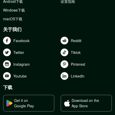
Android下载
设置指南
Windows下载
macOS下载
关于我们
Facebook
Reddit
Twitter
Tiktok
Instagram
Pinterest
Youtube
Linkedln
下载
Get it on
Download on the
Google Play
App Store