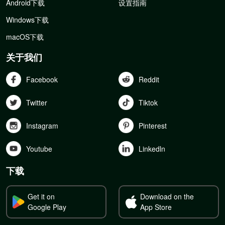
Android下载
设置指南
Windows下载
macOS下载
关于我们
Facebook
Reddit
Twitter
Tiktok
Instagram
Pinterest
Youtube
Linkedln
下载
Get it on
Download on the
Google Play
App Store