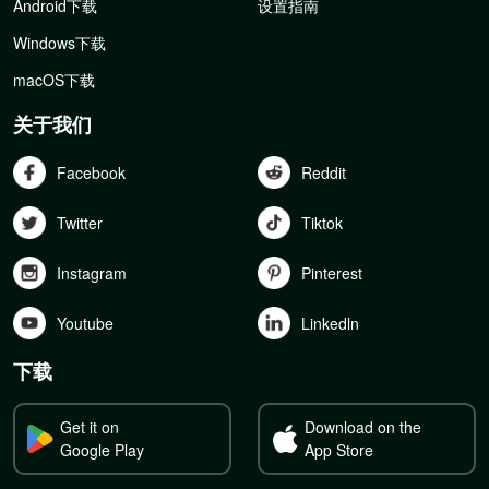
Android下载
设置指南
Windows下载
macOS下载
关于我们
Facebook
Reddit
Twitter
Tiktok
Instagram
Pinterest
Youtube
Linkedln
下载
Get it on
Download on the
Google Play
App Store