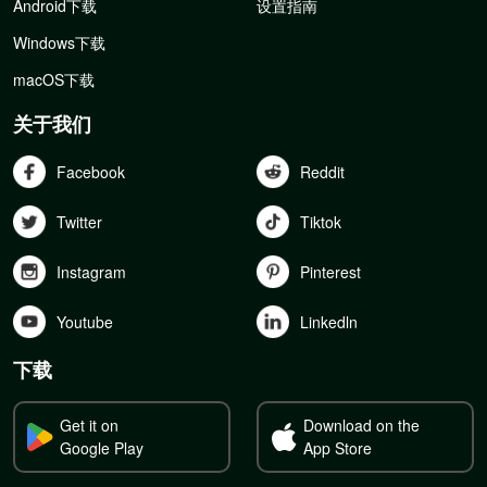
Android下载
设置指南
Windows下载
macOS下载
关于我们
Facebook
Reddit
Twitter
Tiktok
Instagram
Pinterest
Youtube
Linkedln
下载
Get it on
Download on the
Google Play
App Store