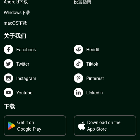
Android下载
设置指南
Windows下载
macOS下载
关于我们
Facebook
Reddit
Twitter
Tiktok
Instagram
Pinterest
Youtube
Linkedln
下载
Get it on
Download on the
Google Play
App Store