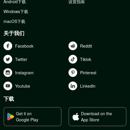
Android下载
设置指南
Windows下载
macOS下载
关于我们
Facebook
Reddit
Twitter
Tiktok
Instagram
Pinterest
Youtube
Linkedln
下载
Get it on
Download on the
Google Play
App Store