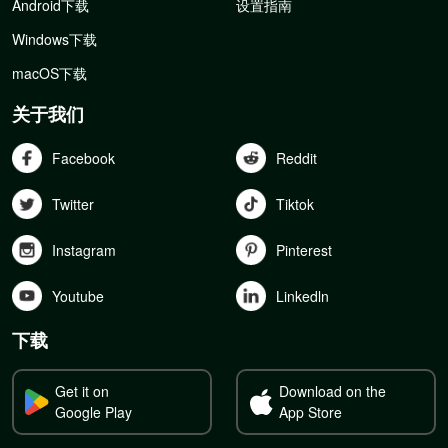
Android下载
设置指南
Windows下载
macOS下载
关于我们
Facebook
Reddit
Twitter
Tiktok
Instagram
Pinterest
Youtube
Linkedln
下载
Get it on
Download on the
Google Play
App Store