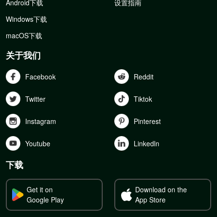
Android下载
设置指南
Windows下载
macOS下载
关于我们
Facebook
Reddit
Twitter
Tiktok
Instagram
Pinterest
Youtube
Linkedln
下载
Get it on
Download on the
Google Play
App Store