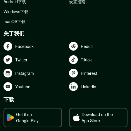
Android下载
设置指南
Windows下载
macOS下载
关于我们
Facebook
Reddit
Twitter
Tiktok
Instagram
Pinterest
Youtube
Linkedln
下载
Get it on
Download on the
Google Play
App Store