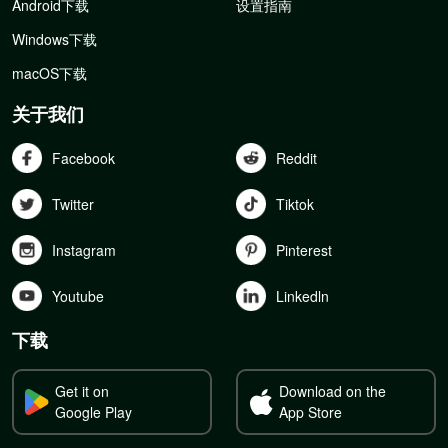
Android下载
设置指南
Windows下载
macOS下载
关于我们
Facebook
Reddit
Twitter
Tiktok
Instagram
Pinterest
Youtube
Linkedln
下载
Get it on
Download on the
Google Play
App Store