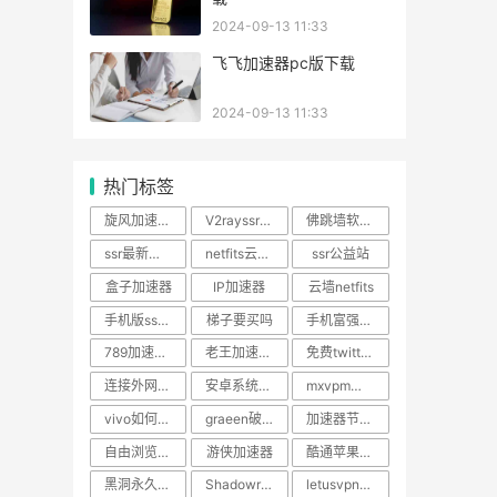
2024-09-13 11:33
飞飞加速器pc版下载
2024-09-13 11:33
热门标签
旋风加速器ios 破解版
V2rayssr节点怎么用
佛跳墙软件下载
ssr最新版本Android
netfits云墙安卓版官网
ssr公益站
盒子加速器
IP加速器
云墙netfits
手机版ssr怎么添加节点
梯子要买吗
手机富强上网
789加速器破解版百度网盘
老王加速被封
免费twitter账号密码
连接外网软件
安卓系统hosts助手
mxvpm加速中心官网
vivo如何下载instagram
graeen破解版
加速器节点哪里买
自由浏览器最新破解版
游侠加速器
酷通苹果版下载
黑洞永久加速器官网
Shadowrocket mac 下载
letusvpn快连