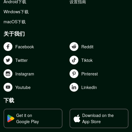
Android下载
设置指南
Windows下载
macOS下载
关于我们
Facebook
Reddit
Twitter
Tiktok
Instagram
Pinterest
Youtube
Linkedln
下载
Get it on
Download on the
Google Play
App Store