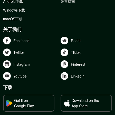
Android下载
设置指南
Windows下载
macOS下载
关于我们
Facebook
Reddit
Twitter
Tiktok
Instagram
Pinterest
Youtube
Linkedln
下载
Get it on
Download on the
Google Play
App Store