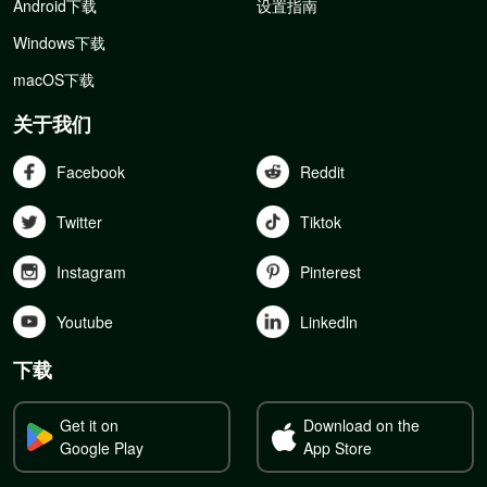
Android下载
设置指南
Windows下载
macOS下载
关于我们
Facebook
Reddit
Twitter
Tiktok
Instagram
Pinterest
Youtube
Linkedln
下载
Get it on
Download on the
Google Play
App Store