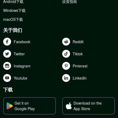
Android下载
设置指南
Windows下载
macOS下载
关于我们
Facebook
Reddit
Twitter
Tiktok
Instagram
Pinterest
Youtube
Linkedln
下载
Get it on
Download on the
Google Play
App Store