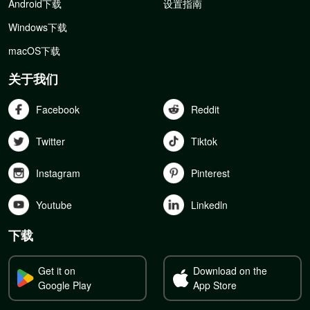
Android下载
设置指南
Windows下载
macOS下载
关于我们
Facebook
Reddit
Twitter
Tiktok
Instagram
Pinterest
Youtube
Linkedln
下载
Get it on
Download on the
Google Play
App Store