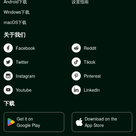
Android下载
设置指南
Windows下载
macOS下载
关于我们
Facebook
Reddit
Twitter
Tiktok
Instagram
Pinterest
Youtube
Linkedln
下载
Get it on
Download on the
Google Play
App Store