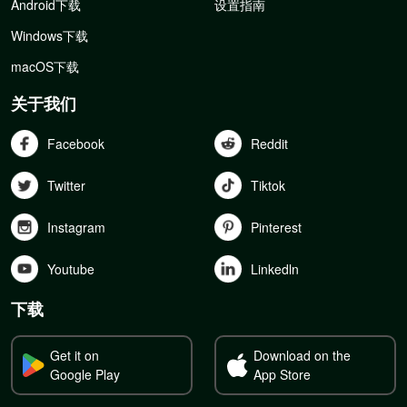
Android下载
设置指南
Windows下载
macOS下载
关于我们
Facebook
Reddit
Twitter
Tiktok
Instagram
Pinterest
Youtube
Linkedln
下载
Get it on
Download on the
Google Play
App Store