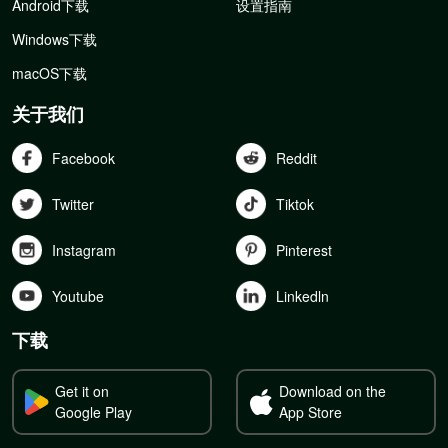
Android下载
设置指南
Windows下载
macOS下载
关于我们
Facebook
Reddit
Twitter
Tiktok
Instagram
Pinterest
Youtube
Linkedln
下载
Get it on
Download on the
Google Play
App Store