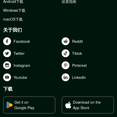
Android下载
设置指南
Windows下载
macOS下载
关于我们
Facebook
Reddit
Twitter
Tiktok
Instagram
Pinterest
Youtube
Linkedln
下载
Get it on
Download on the
Google Play
App Store