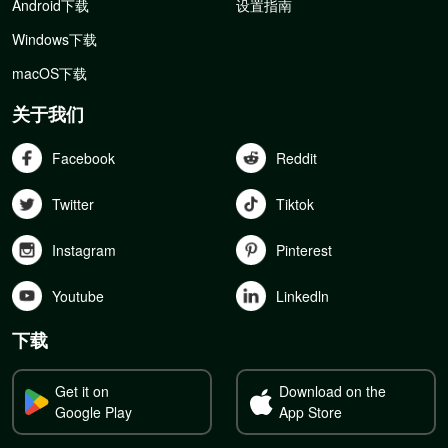
Android下载
设置指南
Windows下载
macOS下载
关于我们
Facebook
Reddit
Twitter
Tiktok
Instagram
Pinterest
Youtube
Linkedln
下载
Get it on
Download on the
Google Play
App Store