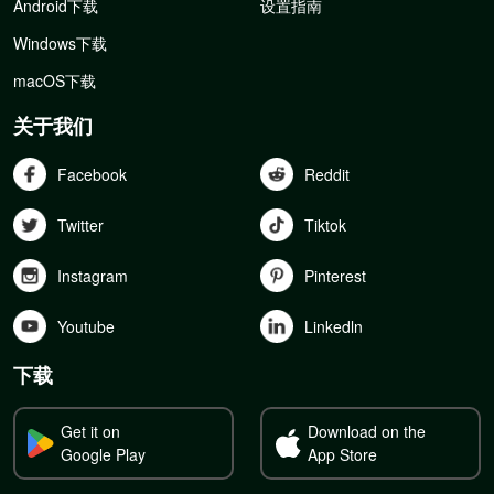
Android下载
设置指南
Windows下载
macOS下载
关于我们
Facebook
Reddit
Twitter
Tiktok
Instagram
Pinterest
Youtube
Linkedln
下载
Get it on
Download on the
Google Play
App Store