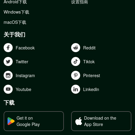
Android下载
设置指南
Windows下载
macOS下载
关于我们
Facebook
Reddit
Twitter
Tiktok
Instagram
Pinterest
Youtube
Linkedln
下载
Get it on
Download on the
Google Play
App Store