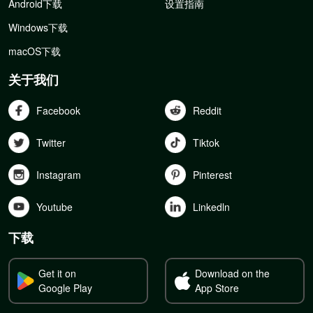
Android下载
设置指南
Windows下载
macOS下载
关于我们
Facebook
Reddit
Twitter
Tiktok
Instagram
Pinterest
Youtube
Linkedln
下载
Get it on
Download on the
Google Play
App Store