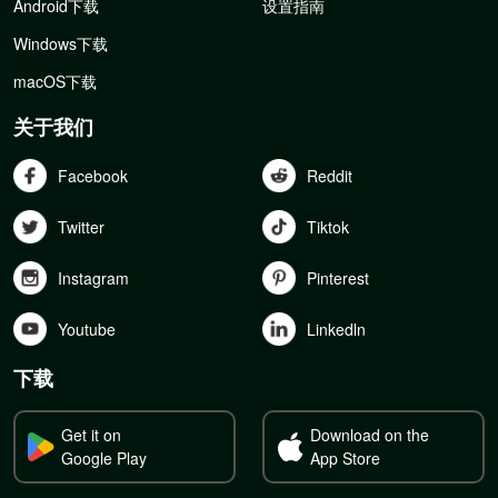
Android下载
设置指南
Windows下载
macOS下载
关于我们
Facebook
Reddit
Twitter
Tiktok
Instagram
Pinterest
Youtube
Linkedln
下载
Get it on
Download on the
Google Play
App Store