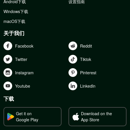
Android下载
设置指南
Windows下载
macOS下载
关于我们
Facebook
Reddit
Twitter
Tiktok
Instagram
Pinterest
Youtube
Linkedln
下载
Get it on
Download on the
Google Play
App Store