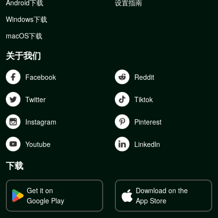
Android下载
设置指南
Windows下载
macOS下载
关于我们
Facebook
Reddit
Twitter
Tiktok
Instagram
Pinterest
Youtube
Linkedln
下载
Get it on
Download on the
Google Play
App Store