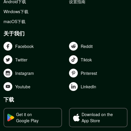
Android下载
设置指南
Windows下载
macOS下载
关于我们
Facebook
Reddit
Twitter
Tiktok
Instagram
Pinterest
Youtube
Linkedln
下载
Get it on
Download on the
Google Play
App Store