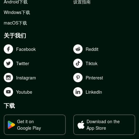
Android下载
设置指南
Windows下载
macOS下载
关于我们
Facebook
Reddit
Twitter
Tiktok
Instagram
Pinterest
Youtube
Linkedln
下载
Get it on
Download on the
Google Play
App Store