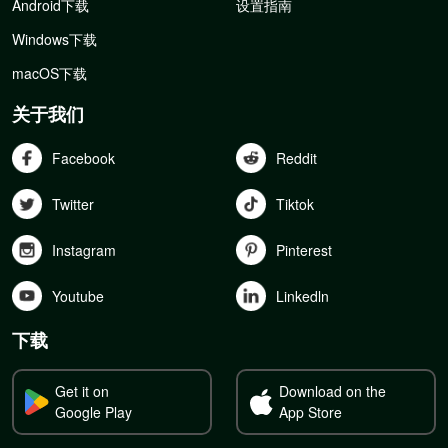
Android下载
设置指南
Windows下载
macOS下载
关于我们
Facebook
Reddit
Twitter
Tiktok
Instagram
Pinterest
Youtube
Linkedln
下载
Get it on
Download on the
Google Play
App Store