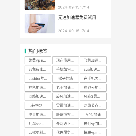
2024-09-15 17:14
元速加速器免费试用
2024-09-15 17:14
热门标签
免费vp n安卓百度云
现在能用的vp
飞机加速器下载安卓
ss免费账号12小时更换
手机如何登陆外网
sub加速器官网
Ladder苹果
梯子翻墙
在手机怎样下油管
神龟加速器有用吗
老王加速器最新版v2.2.20
布谷云加速器
网络加速器推荐
旋风加速器ios永久免费
风赛3最新版
ip转换器免费国外版
雷霆加速器安卓官网
网络节点二维码
坚果加速器官方网址
峰哥博客加速器
ⅤPN加速
几鸡ssr安卓
外网必下的软件
神灯vp加速器
云梯更科学的上网工具
代理服务器网页版
快联vpm官网