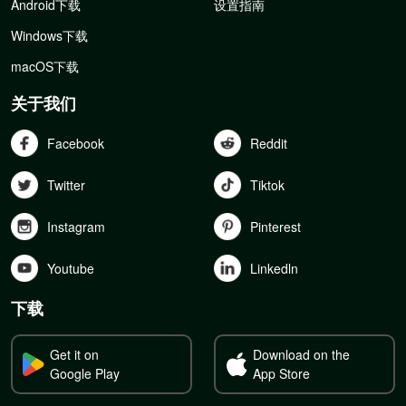
Android下载
设置指南
Windows下载
macOS下载
关于我们
Facebook
Reddit
Twitter
Tiktok
Instagram
Pinterest
Youtube
Linkedln
下载
Get it on
Download on the
Google Play
App Store