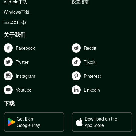
Android下载
设置指南
Windows下载
macOS下载
关于我们
Facebook
Reddit
Twitter
Tiktok
Instagram
Pinterest
Youtube
Linkedln
下载
Get it on
Download on the
Google Play
App Store