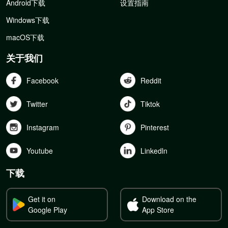
Android下载
设置指南
Windows下载
macOS下载
关于我们
Facebook
Reddit
Twitter
Tiktok
Instagram
Pinterest
Youtube
Linkedln
下载
Get it on
Download on the
Google Play
App Store