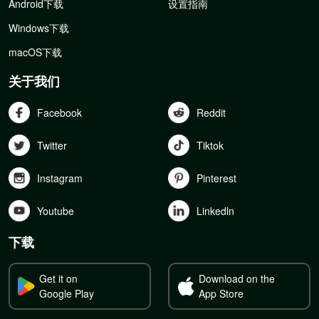
Android下载
设置指南
Windows下载
macOS下载
关于我们
Facebook
Reddit
Twitter
Tiktok
Instagram
Pinterest
Youtube
Linkedln
下载
Get it on
Download on the
Google Play
App Store