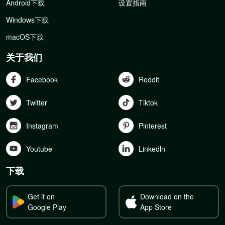
Android下载
设置指南
Windows下载
macOS下载
关于我们
Facebook
Reddit
Twitter
Tiktok
Instagram
Pinterest
Youtube
Linkedln
下载
Get it on
Download on the
Google Play
App Store