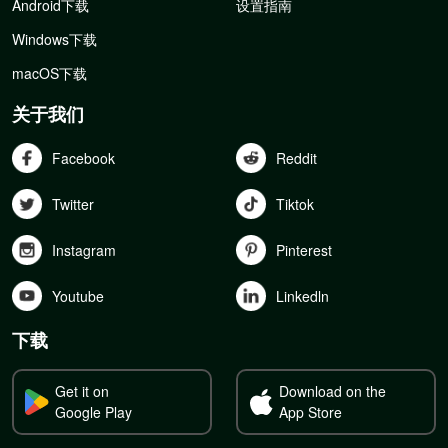
Android下载
设置指南
Windows下载
macOS下载
关于我们
Facebook
Reddit
Twitter
Tiktok
Instagram
Pinterest
Youtube
Linkedln
下载
Get it on
Download on the
Google Play
App Store