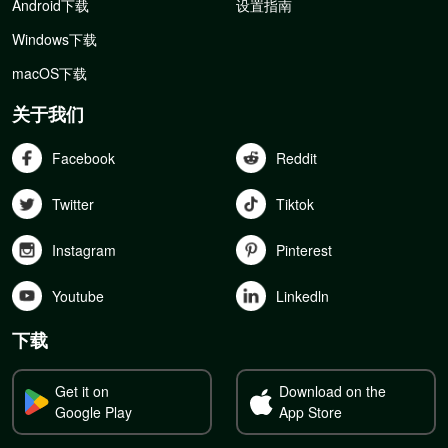
Android下载
设置指南
Windows下载
macOS下载
关于我们
Facebook
Reddit
Twitter
Tiktok
Instagram
Pinterest
Youtube
Linkedln
下载
Get it on
Download on the
Google Play
App Store