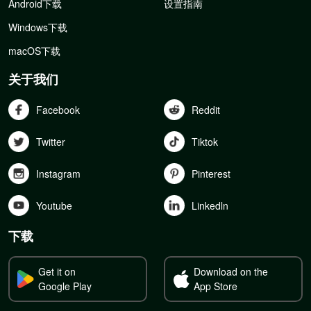
Android下载
设置指南
Windows下载
macOS下载
关于我们
Facebook
Reddit
Twitter
Tiktok
Instagram
Pinterest
Youtube
Linkedln
下载
Get it on
Download on the
Google Play
App Store