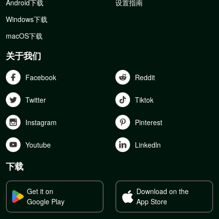
Android下载
设置指南
Windows下载
macOS下载
关于我们
Facebook
Reddit
Twitter
Tiktok
Instagram
Pinterest
Youtube
Linkedln
下载
Get it on
Download on the
Google Play
App Store