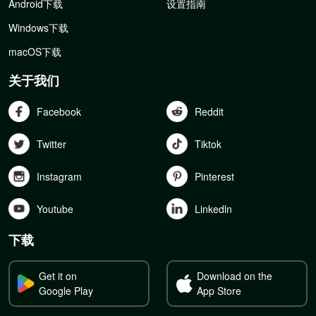
Android下载
设置指南
Windows下载
macOS下载
关于我们
Facebook
Reddit
Twitter
Tiktok
Instagram
Pinterest
Youtube
Linkedln
下载
Get it on
Download on the
Google Play
App Store