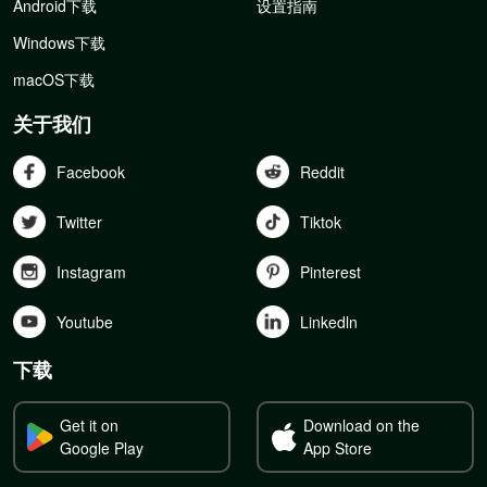
Android下载
设置指南
Windows下载
macOS下载
关于我们
Facebook
Reddit
Twitter
Tiktok
Instagram
Pinterest
Youtube
Linkedln
下载
Get it on
Download on the
Google Play
App Store