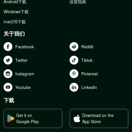
Android下载
设置指南
Windows下载
macOS下载
关于我们
Facebook
Reddit
Twitter
Tiktok
Instagram
Pinterest
Youtube
Linkedln
下载
Get it on
Download on the
Google Play
App Store