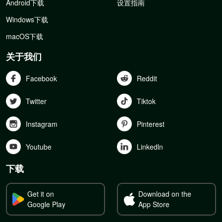
Android下载
设置指南
Windows下载
macOS下载
关于我们
Facebook
Reddit
Twitter
Tiktok
Instagram
Pinterest
Youtube
Linkedln
下载
Get it on
Download on the
Google Play
App Store